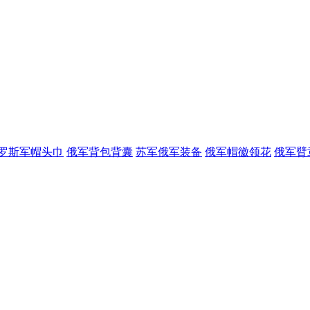
罗斯军帽头巾
俄军背包背囊
苏军俄军装备
俄军帽徽领花
俄军臂