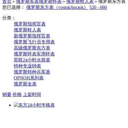
首页
俄罗斯军表俄罗斯怀表
俄罗斯蛙人表
俄罗斯东方表（vos
>
>
>
您已选择：
俄罗斯东方表（vostok/boctok）
520 - 680
分类：
俄罗斯指挥官表
俄罗斯蛙人表
新俄罗斯指挥官表
俄罗斯飞行员专用表
高级俄罗斯东方表
俄罗斯怀表军用怀表
苏联24小时火箭表
特种专业钟表
俄罗斯特种兵军表
OPNOH系列表
俄罗斯女表
销量
价格
上架时间