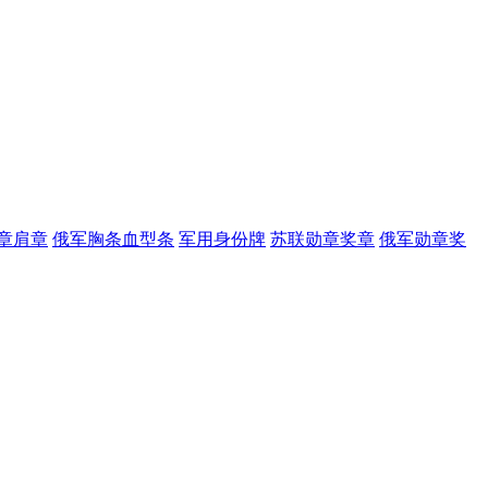
章肩章
俄军胸条血型条
军用身份牌
苏联勋章奖章
俄军勋章奖