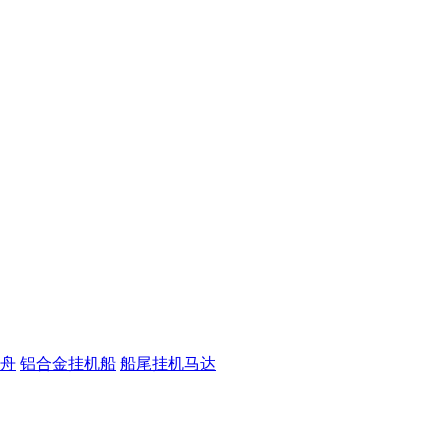
舟
铝合金挂机船
船尾挂机马达