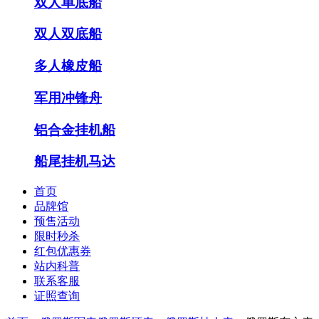
双人单底船
双人双底船
多人橡皮船
军用冲锋舟
铝合金挂机船
船尾挂机马达
首页
品牌馆
预售活动
限时秒杀
红包优惠券
站内科普
联系客服
证照查询