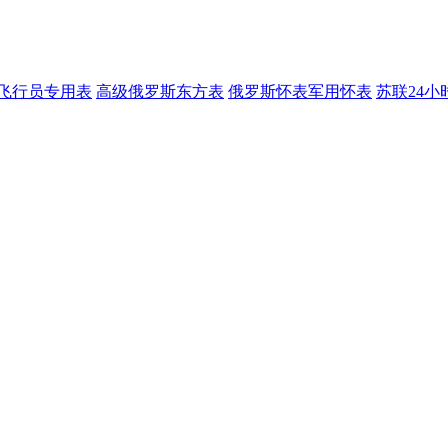
飞行员专用表
高级俄罗斯东方表
俄罗斯怀表军用怀表
苏联24小