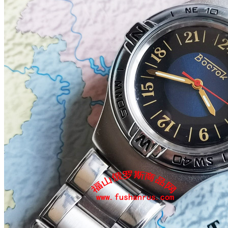
FS000208
商品品牌：
俄罗斯东方表（vostok/boctok）
上架时间：
2020-05-19
商品重量：
500克
确定
价格：
0
库存：
载入中···
销量：
0
数量
-
+