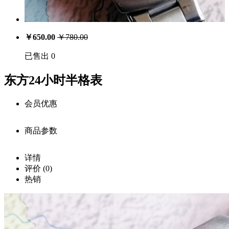
￥
650.00
￥
780.00
已售出
0
东方24小时半格表
会员优惠
商品参数
会员享受优惠价格
详情
一星用户：￥
637.00
商品详细参数
评价
(0)
购买此商品可使用：65000积分
热销
商品名称：
确定
东方24小时半格表
商品编号：