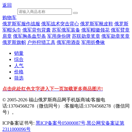
返回
购物车
俄罗斯军服作战服
俄军战术突击背心
俄罗斯军靴皮鞋
俄罗斯
军帽头巾
俄军背包背囊
苏军俄军装备
俄军帽徽领花
俄军臂章
肩章
俄军胸条血型条
军用身份牌
苏联勋章奖章
俄军勋章奖章
俄罗斯旗帜
户外狩猎工具
俄军用酒壶
军用折叠锹
销量
综合
人气
价格
筛选
点击此处红色文字进入下一页加载更多商品图片!
© 2005-2026 福山俄罗斯商品网手机版商城/客服电
话:13704568278（微信同号） :客服电话:13704568278（微信同
号）。
ICP备案证书号:
黑ICP备案号05000087号,黑公网安备案证第
2311000096号