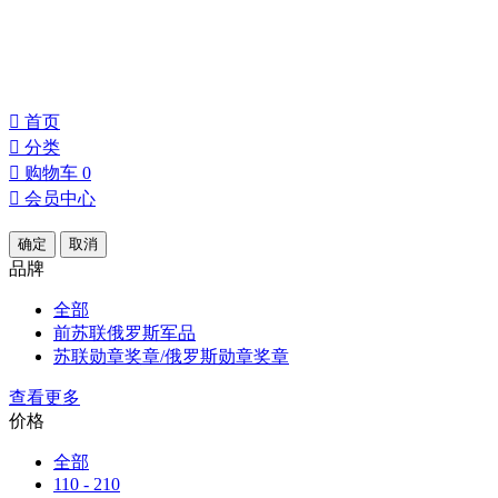
󰀁
首页
󰀂
分类
󰀄
购物车
0
󰀅
会员中心
确定
取消
品牌
全部
前苏联俄罗斯军品
苏联勋章奖章/俄罗斯勋章奖章
查看更多
价格
全部
110 - 210