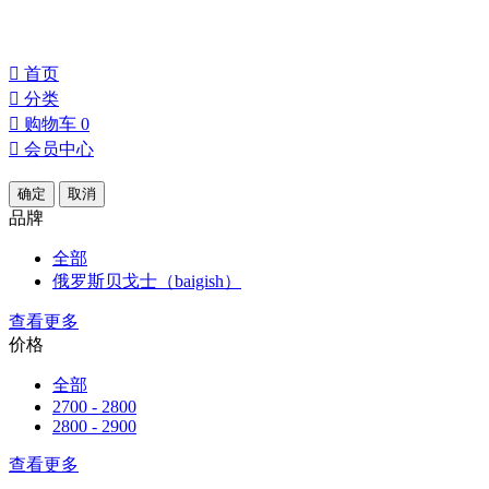
󰀁
首页
󰀂
分类
󰀄
购物车
0
󰀅
会员中心
确定
取消
品牌
全部
俄罗斯贝戈士（baigish）
查看更多
价格
全部
2700 - 2800
2800 - 2900
查看更多