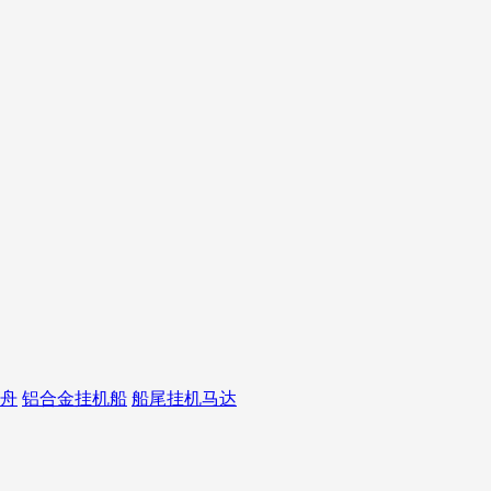
舟
铝合金挂机船
船尾挂机马达