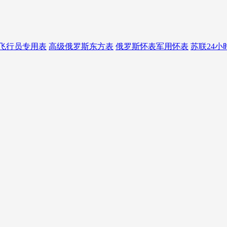
飞行员专用表
高级俄罗斯东方表
俄罗斯怀表军用怀表
苏联24小