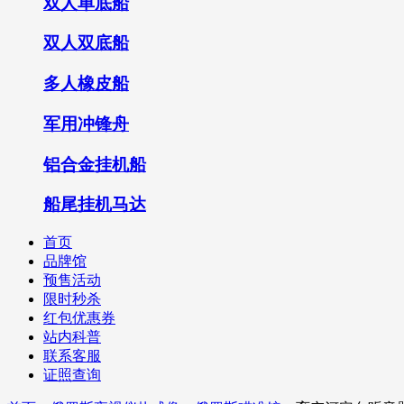
双人单底船
双人双底船
多人橡皮船
军用冲锋舟
铝合金挂机船
船尾挂机马达
首页
品牌馆
预售活动
限时秒杀
红包优惠券
站内科普
联系客服
证照查询