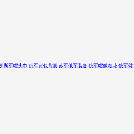
罗斯军帽头巾
俄军背包背囊
苏军俄军装备
俄军帽徽领花
俄军臂