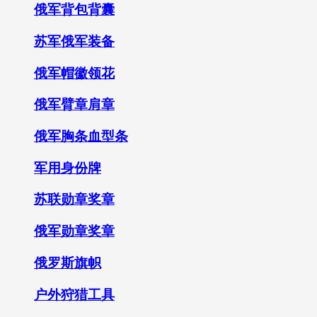
俄军背包背囊
苏军俄军装备
俄军帽徽领花
俄军臂章肩章
俄军胸条血型条
军用身份牌
苏联勋章奖章
俄军勋章奖章
俄罗斯旗帜
户外狩猎工具