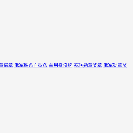
章肩章
俄军胸条血型条
军用身份牌
苏联勋章奖章
俄军勋章奖