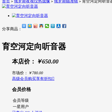
首页
俄罗斯夜视仪热成像
俄罗斯瞄准镜
育空河定向听音
>
>
>
分享商品：
育空河定向听音器
本店价：
￥650.00
市场价：
￥780.00
高级会员购买享有折扣

会员价格
会员等级
一星用户