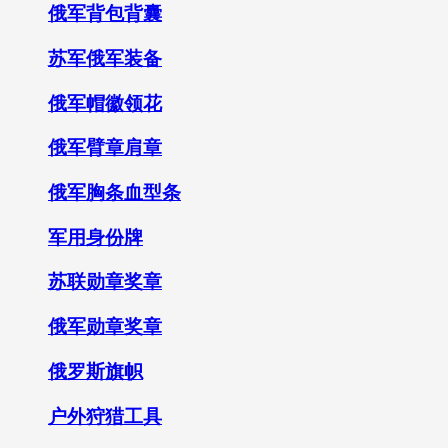
俄军背包背囊
苏军俄军装备
俄军帽徽领花
俄军臂章肩章
俄军胸条血型条
军用身份牌
苏联勋章奖章
俄军勋章奖章
俄罗斯旗帜
户外狩猎工具