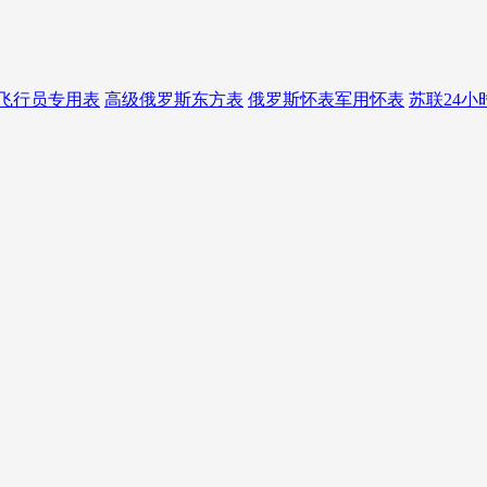
飞行员专用表
高级俄罗斯东方表
俄罗斯怀表军用怀表
苏联24小