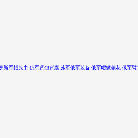
罗斯军帽头巾
俄军背包背囊
苏军俄军装备
俄军帽徽领花
俄军臂