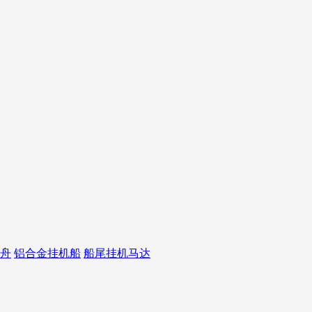
舟
铝合金挂机船
船尾挂机马达