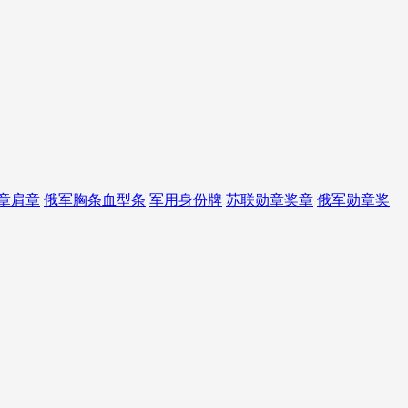
章肩章
俄军胸条血型条
军用身份牌
苏联勋章奖章
俄军勋章奖