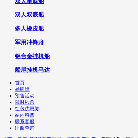
双人单底船
双人双底船
多人橡皮船
军用冲锋舟
铝合金挂机船
船尾挂机马达
首页
品牌馆
预售活动
限时秒杀
红包优惠券
站内科普
联系客服
证照查询