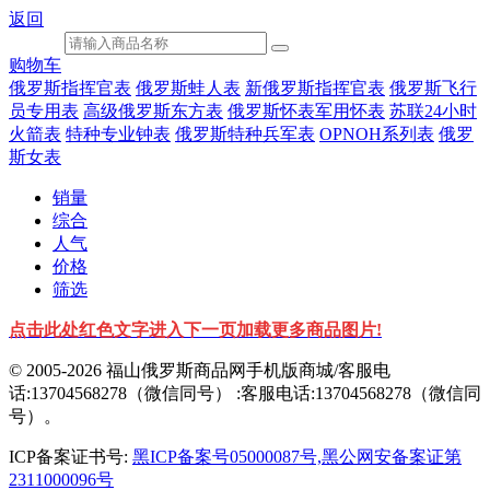
返回
购物车
俄罗斯指挥官表
俄罗斯蛙人表
新俄罗斯指挥官表
俄罗斯飞行
员专用表
高级俄罗斯东方表
俄罗斯怀表军用怀表
苏联24小时
火箭表
特种专业钟表
俄罗斯特种兵军表
OPNOH系列表
俄罗
斯女表
销量
综合
人气
价格
筛选
点击此处红色文字进入下一页加载更多商品图片!
© 2005-2026 福山俄罗斯商品网手机版商城/客服电
话:13704568278（微信同号） :客服电话:13704568278（微信同
号）。
ICP备案证书号:
黑ICP备案号05000087号,黑公网安备案证第
2311000096号