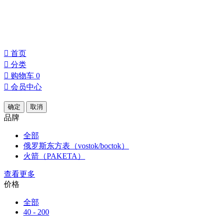
󰀁
首页
󰀂
分类
󰀄
购物车
0
󰀅
会员中心
确定
取消
品牌
全部
俄罗斯东方表（vostok/boctok）
火箭（PAKETA）
查看更多
价格
全部
40 - 200